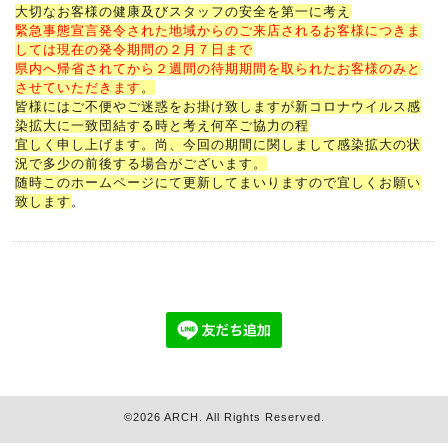
大切な
お客様の健康及びスタッフの安全を第一に考え
緊急事態宣言発令された地域からのご来店されるお客様につきま
しては現在の発令期間の２月７日まで
県内へ帰省されてから２週間の待期期間を
取られたお客様のみと
させていただきます
。
皆様にはご不便やご迷惑をお掛け致しますが新コロナウイルス感
染拡大に一致団結する時と考え何卒ご協力の程
宜しく申し上げます。尚、今回の期間に関しまして感染拡大の状
況で多少の前後する場合がございます。
随時このホームページにて更新してまいりますので宜しくお願い
致します
。
©2026
ARCH
. All Rights Reserved.